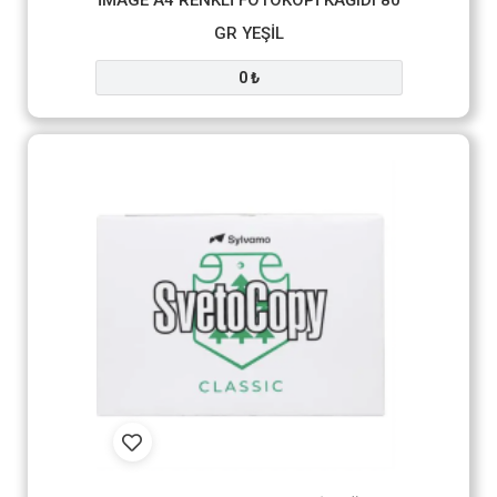
İMAGE A4 RENKLİ FOTOKOPİ KAĞIDI 80
GR YEŞİL
0 ₺