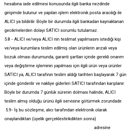
hesabına iade edilmesi konusunda ilgili banka nezdinde
girişimde bulunur ve yapılan işlem elektronik posta aracılığı ile
ALICI ya bildirilir. Böyle bir durumda ilgili bankadan kaynaklanan
gecikmelerden dolayi SATICI sorumlu tutulamaz.
5.8 - ALICI ve/veya ALICI nin teslimat yapılmasını istediği kişi
ve/veya kurumlara teslim edilmiş olan ürünlerin arızalı veya
bozuk olması durumunda, garanti şartları içinde gerekli onarım
veya değiştirme işleminin yapılması için ilgili ürün veya ürünler
SATICI ya, ALICI tarafının teslim aldığı tarihten başlayarak 7 gün
içinde gönderilir ve nakliye giderleri SATICI tarafından karşılanır.
Böyle bir durumda 7 günlük sürenin dolması halinde, ALICI
teslim almış olduğu ürünü ilgili servisine götürmek zorundadır.
5.9- İş bu sözleşme, alıcı tarafından elektronik olarak
onaylandıktan (üyelik gerçeklestirikdikten sonra)
Sultan Orhan
Mah. Eski Bağdat Cad. No:20 A Gebze/Kocaeli
adresine