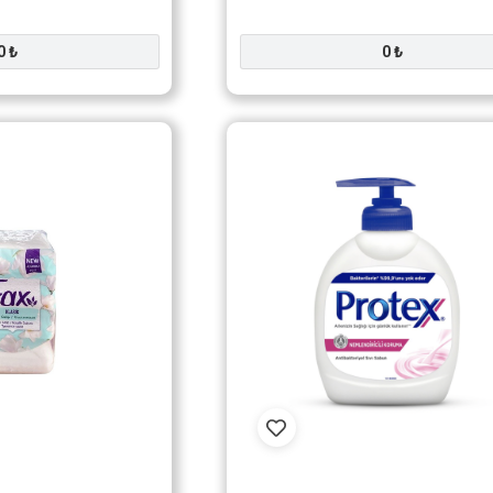
0 ₺
0 ₺