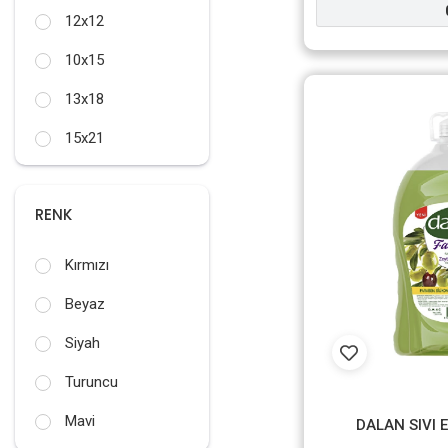
12x12
10x15
13x18
15x21
20x20
RENK
20x25
20x30
Kırmızı
30x40
Beyaz
Siyah
Turuncu
Mavi
DALAN SIVI 