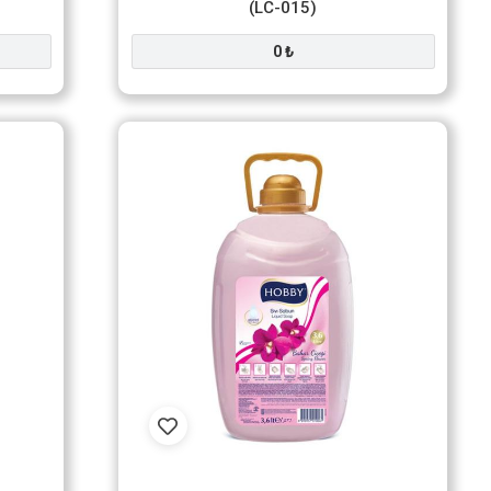
(LC-015)
0 ₺