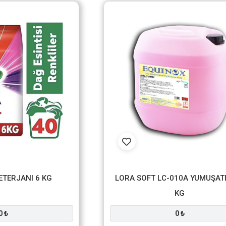
ETERJANI 6 KG
LORA SOFT LC-010A YUMUŞATI
KG
0 ₺
0 ₺