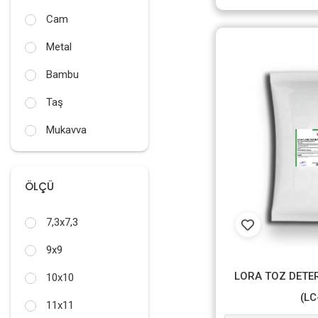
Cam
Metal
Bambu
Taş
Mukavva
ÖLÇÜ
7,3x7,3
9x9
LORA TOZ DETE
10x10
(LC
11x11