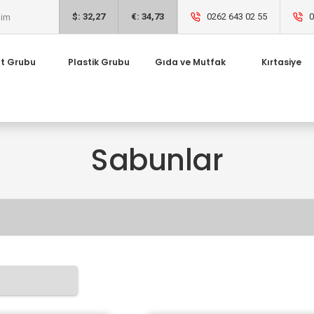
$: 32,27
€: 34,73
0262 643 02 55
0
şim
ıt Grubu
Plastik Grubu
Gıda ve Mutfak
Kırtasiye
Sabunlar