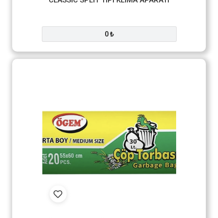
CLASSİC SPLİT TİPİ KLİMA APARATI
0 ₺